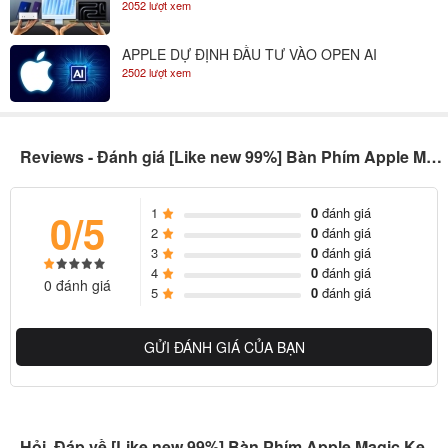
2052 lượt xem
APPLE DỰ ĐỊNH ĐẦU TƯ VÀO OPEN AI
2502 lượt xem
Reviews - Đánh giá [Like new 99%] Bàn Phím Apple Magic Keyboard 2
1
0
đánh giá
0/5
2
0
đánh giá
3
0
đánh giá
4
0
đánh giá
0 đánh giá
5
0
đánh giá
GỬI ĐÁNH GIÁ CỦA BẠN
Hỏi, Đáp về [Like new 99%] Bàn Phím Apple Magic Keyboard 2