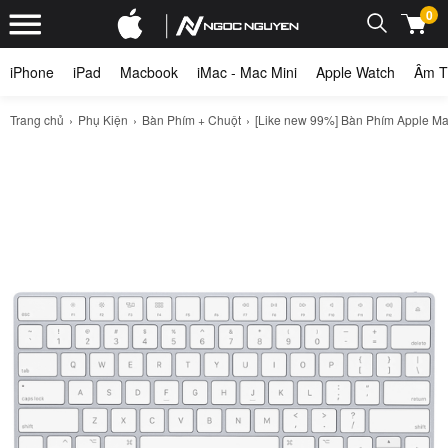
0
iPhone
iPad
Macbook
iMac - Mac Mini
Apple Watch
Âm T
Trang chủ
Phụ Kiện
Bàn Phím + Chuột
[Like new 99%] Bàn Phím Apple Ma