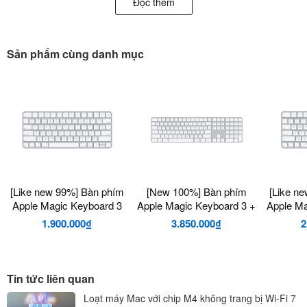
Đọc thêm
đầu
-Chất liệu sản phẩm từ nhôm nguyên khối
-Hành trình gõ phím ngắn hơn êm ái hơn đời đầu
Sản phẩm cùng danh mục
-Thời lượng pin dài giúp bạn an tâm sử dụng
TƯƠNG THÍCH:
-Các dòng MacBook, IMac, Mac Mini, ….
-Các dòng iPad
-Các dòng laptop có kết nối Bluetooth
[Like new 99%] Bàn phím
[New 100%] Bàn phím
[Like n
Apple Magic Keyboard 3
Apple Magic Keyboard 3 +
Apple Ma
Touch ID/ Phím số
1.900.000₫
3.850.000₫
2
Tin tức liên quan
Loạt máy Mac với chip M4 không trang bị Wi-Fi 7