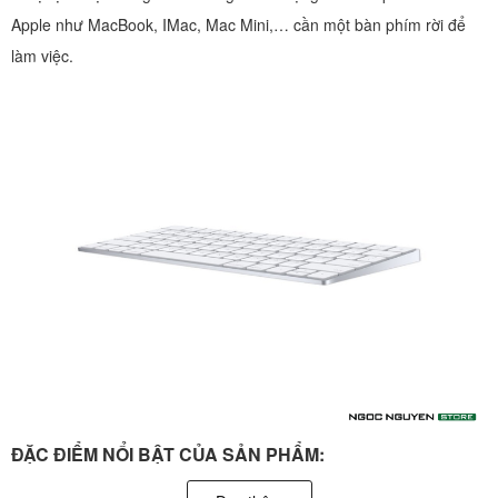
Apple như MacBook, IMac, Mac Mini,… cần một bàn phím rời để
làm việc.
ĐẶC ĐIỂM NỔI BẬT CỦA SẢN PHẨM:
-Thế hệ 2 xài pin sạc qua cổng lightning thay vì xài PIN như thế hệ