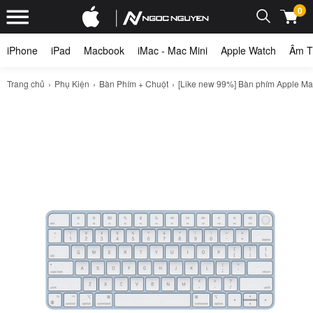
0
iPhone
iPad
Macbook
iMac - Mac Mini
Apple Watch
Âm T
Trang chủ
Phụ Kiện
Bàn Phím + Chuột
[Like new 99%] Bàn phím Apple Ma