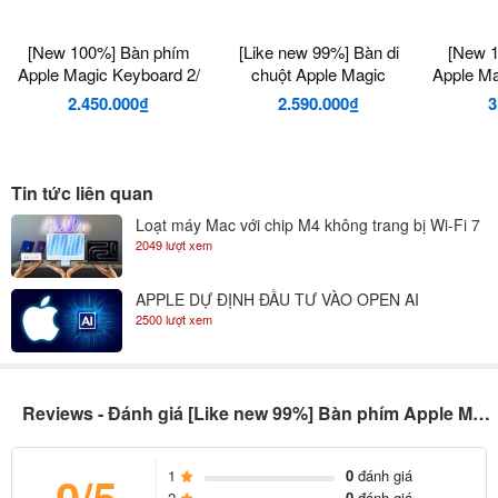
hơn. Tất nhiên, tăng cường cho các thao tác gõ phím.
[New 100%] Bàn phím
[Like new 99%] Bàn di
[New 
Apple Magic Keyboard 2/
chuột Apple Magic
Apple Ma
Phím số
Trackpad 2021
2.450.000₫
2.590.000₫
3
Tin tức liên quan
Loạt máy Mac với chip M4 không trang bị Wi-Fi 7
2049 lượt xem
APPLE DỰ ĐỊNH ĐẦU TƯ VÀO OPEN AI
2500 lượt xem
Reviews - Đánh giá [Like new 99%] Bàn phím Apple Magic Keyboard + Touch ID 2021
Bàn phím Touch ID tương thích hầu hết sản phẩm
Touch ID được trang bị chức năng bảo mật Secure Enclave đến từ
1
0
đánh giá
0/5
Apple M1, sẽ giúp tăng cường bảo mật đến mức tối ưu. Với bất kỳ
2
0
đánh giá