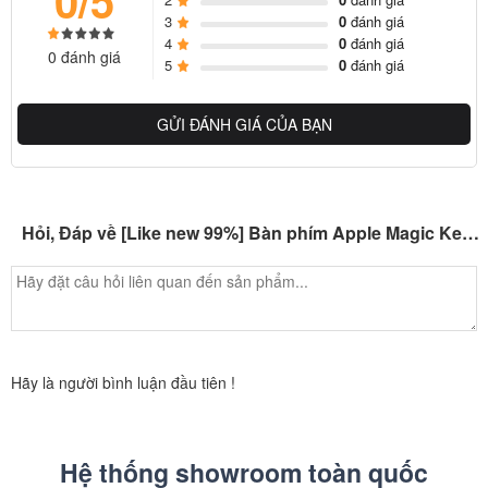
sự xâm nhập trái phép nào cũng không trở nên thành công và bạn
3
0
đánh giá
có thể mong chờ chiếc máy tính của bạn không thể bị lấy cắp thông
4
0
đánh giá
0 đánh giá
5
0
đánh giá
tin.
Tính năng Touch ID có khả năng tương thích với các sản phẩm
GỬI ĐÁNH GIÁ CỦA BẠN
được tích hợp con chip M1, bao gồm chiếc máy Mac Mini cũng như
MacBook Air/ Pro M1. Với những thắc mắc về hệ điều hành
Windows thì vẫn có thể giải đáp với việc nó vẫn sử dụng bình
thường thao tác gõ phím nhưng tính năng Touch ID không được
Hỏi, Đáp về [Like new 99%] Bàn phím Apple Magic Keyboard + Touch ID 2021
hoạt động.
Hãy là người bình luận đầu tiên !
Hệ thống showroom toàn quốc