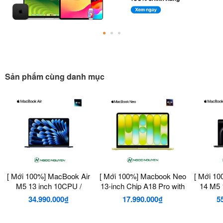
Sản phẩm cùng danh mục
[ Mới 100%] MacBook Air
[ Mới 100%] Macbook Neo
[ Mới 1
M5 13 inch 10CPU /
13-inch Chip A18 Pro with
14 M5
8GPU
6‑Core/CPU 5‑Core
34.990.000₫
17.990.000₫
5