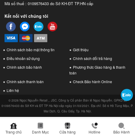
Mã số thuế : 0109576433 do Sở KH-ĐT TP.HN cấp
Kết nối với chúng tôi
Chính sách bảo mật thông tin
Giới thiệu
Điều khoản sử dụng
Chính sách đổi trả hàng
Chính sách bảo hành
Phương thức Giao hàng & thanh
toán
Chính sách thanh toán
Check Bảo hành Online
Liên hệ
© 2026 Ngọc Nguyễn Retail ,. JSC. Công ty Cổ phần Bán lẻ Ngọc Nguyễn. GPKD số
0109576433 do Sở KH và ĐT TP Hà Nội cấp ngày 31/03/2021. Địa chỉ: Số 6 Hồ Tùng Mậu, P.
Mai Dịch, Q. Cầu Giấy, Tp. Hà Nội.
Trang chủ
Danh Mục
Cửa hàng
Hotline
Bảo Hành