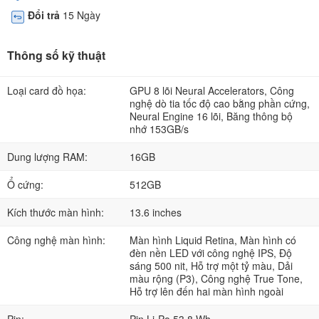
Đổi trả
15 Ngày
Thông số kỹ thuật
Loại card đồ họa:
GPU 8 lõi Neural Accelerators, Công
nghệ dò tia tốc độ cao bằng phần cứng,
Neural Engine 16 lõi, Băng thông bộ
nhớ 153GB/s
Dung lượng RAM:
16GB
Ổ cứng:
512GB
Kích thước màn hình:
13.6 inches
Công nghệ màn hình:
Màn hình Liquid Retina, Màn hình có
đèn nền LED với công nghệ IPS, Độ
sáng 500 nit, Hỗ trợ một tỷ màu, Dải
màu rộng (P3), Công nghệ True Tone,
Hỗ trợ lên đến hai màn hình ngoài
Pin:
Pin Li-Po 53,8 Wh