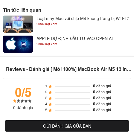
Tin tức liên quan
Loạt máy Mac với chip M4 không trang bị Wi-Fi 7
2054 lượt xem
APPLE DỰ ĐỊNH ĐẦU TƯ VÀO OPEN AI
2504 lượt xem
Reviews - Đánh giá [ Mới 100%] MacBook Air M5 13 inch 10CPU / 10GPU
1
0
đánh giá
0/5
2
0
đánh giá
3
0
đánh giá
4
0
đánh giá
0 đánh giá
5
0
đánh giá
GỬI ĐÁNH GIÁ CỦA BẠN