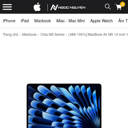
0
iPhone
iPad
Macbook
iMac - Mac Mini
Apple Watch
Âm T
Trang chủ
Macbook
Chip M5 Series
[ Mới 100%] MacBook Air M5 13 inch