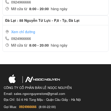
0924966666
Mở cửa từ
8:00 - 20:00
hàng ngày
Đà Lạt : 88 Nguyễn Tử Lực - P,8 - Tp, Đà Lạt
Xem chỉ đường
0924966666
Mở cửa từ
8:00 - 20:00
hàng ngày
CÔNG TY CỔ PHẦN BÁN LẺ NGỌC NGUYỄN
Email: sales.ngocnguyenstore@gmail.com
Địa Chỉ: Số 6 Hồ Tùng Mậu - Quận Cầu Giấy - Hà Nội
Gọi Mua:
0924966666
(8:00-22:00)