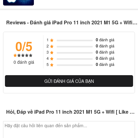
Reviews - Đánh giá iPad Pro 11 inch 2021 M1 5G + Wifi [ Like New 99% ]
1
0
đánh giá
0/5
2
0
đánh giá
3
0
đánh giá
4
0
đánh giá
0 đánh giá
5
0
đánh giá
iPad Pro 2021 được trang bị đến 4 loa, khung nhôm với chấu sạc từ
tính dành cho Apple Pencil nằm ở hai bên hông cũng như cổng
GỬI ĐÁNH GIÁ CỦA BẠN
USB-C nằm ở cạnh bên dưới để sạc.
Cụm camera 12MP mang lại hình ảnh chất lượng
Máy tính bảng iPad Pro 2021 được trang bị cụm camera sau với
Hỏi, Đáp về iPad Pro 11 inch 2021 M1 5G + Wifi [ Like New 99% ]
cacmera góc siêu rộng 12MP với góc chụp 122 độ. Bên cạnh là
camera siêu rộng 10MP cuối cùng là máy quét LiDAR. Camera
trước trên máy với khẩu độ 12MP, hỗ trợ góc chụp lên đến 122 độ.