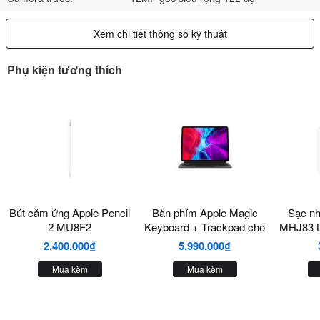
Xem chi tiết thông số kỹ thuật
Phụ kiện tương thích
Bút cảm ứng Apple Pencil
Bàn phím Apple Magic
Sạc n
2 MU8F2
Keyboard + Trackpad cho
MHJ83 L
iPad Pro 11" Chính Hãng
2.400.000₫
5.990.000₫
Mua kèm
Mua kèm