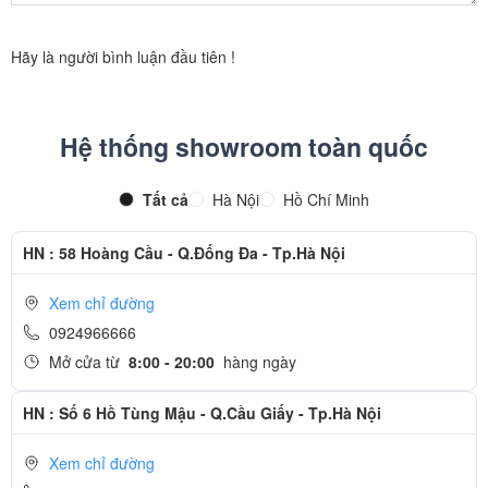
Cụm camera 12MP mang lại hình ảnh chất lượng
Camera trên iPad Pro 2021 với tính năng Smart HDR 3 mang lại
Hãy là người bình luận đầu tiên !
khả năng chụp ảnh và quay video một cách toàn diện.
Kết nối không dây nhanh chóng với wifi 6 và 5G
Máy tính bảng iPad Pro 2021 với hệ thống wifi 6 mang lại khả năng
Hệ thống showroom toàn quốc
kết nối siêu nhanh. Ngoài ra máy còn được trang bị kết nối 5G thế
hệ mới magn lại khả năng truyền tải nhanh vượt trội.
Tất cả
Hà Nội
Hồ Chí Minh
HN : 58 Hoàng Cầu - Q.Đống Đa - Tp.Hà Nội
Xem chỉ đường
0924966666
Mở cửa từ
8:00 - 20:00
hàng ngày
HN : Số 6 Hồ Tùng Mậu - Q.Cầu Giấy - Tp.Hà Nội
Xem chỉ đường