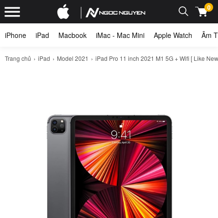
0
iPhone
iPad
Macbook
iMac - Mac Mini
Apple Watch
Âm T
Trang chủ
iPad
Model 2021
iPad Pro 11 inch 2021 M1 5G + Wifi [ Like Ne