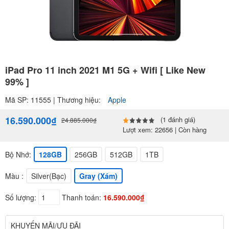
iPad Pro 11 inch 2021 M1 5G + Wifi [ Like New
99% ]
Mã SP: 11555 | Thương hiệu:
Apple
16.590.000₫
(1 đánh giá)
24.885.000₫
Lượt xem: 22656 | Còn hàng
Bộ Nhớ:
128GB
256GB
512GB
1TB
Màu :
Silver(Bạc)
Gray (Xám)
Số lượng:
Thanh toán:
16.590.000₫
KHUYẾN MÃI/ƯU ĐÃI