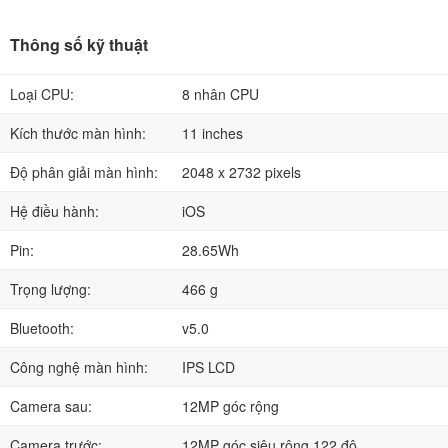
Thông số kỹ thuật
Loại CPU:
8 nhân CPU
Kích thước màn hình:
11 inches
Độ phân giải màn hình:
2048 x 2732 pixels
Hệ điều hành:
iOS
Pin:
28.65Wh
Trọng lượng:
466 g
Bluetooth:
v5.0
Công nghệ màn hình:
IPS LCD
Camera sau:
12MP góc rộng
Camera trước:
12MP góc siêu rộng 122 độ