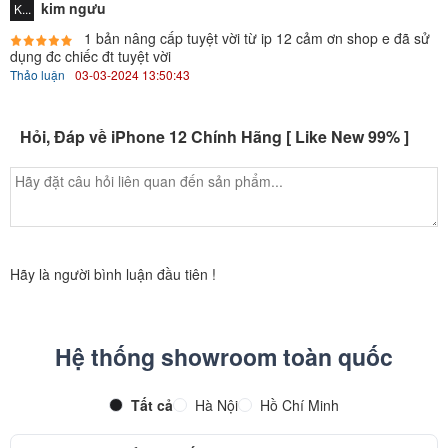
kim ngưu
K...
cảm giác yên tâm khi sử dụng.
1 bản nâng cấp tuyệt vời từ ip 12 cảm ơn shop e đã sử
dụng đc chiếc đt tuyệt vời
Thảo luận
03-03-2024 13:50:43
Hỏi, Đáp về iPhone 12 Chính Hãng [ Like New 99% ]
Hãy là người bình luận đầu tiên !
Hệ thống showroom toàn quốc
iPhone 12 chống nước hoàn hảo
Tất cả
Hà Nội
Hồ Chí Minh
iPhone 12 tiếp tục có khả năng chống nước và chống bụi chuẩn
IP68, nhưng giờ đây bạn đã có thể ngâm nước ở độ sâu tới 6m