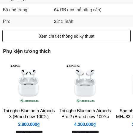
Bộ nhớ trong:
64 GB ( có thể nâng cấp)
Pin:
2815 mAh
Xem chi tiết thông số kỹ thuật
Phụ kiện tương thích
Tai nghe Bluetooth Airpods
Tai nghe Bluetooth Airpods
Sạc n
3 (Brand new 100%)
Pro 2 (Brand new 100%)
MHJ83 L
2.800.000₫
4.200.000₫