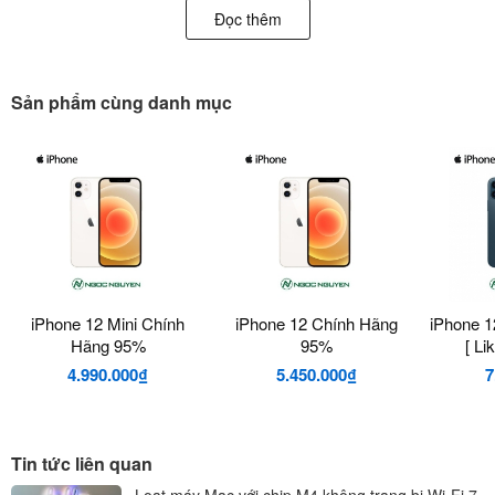
Đọc thêm
Đánh giá chi tiết iPhone 12
iPhone 12 ra mắt với vai trò mở ra một kỷ nguyên hoàn toàn mới.
Sản phẩm cùng danh mục
Tốc độ mạng 5G siêu tốc, bộ vi xử lý A14 Bionic nhanh nhất thế
giới smartphone, màn hình OLED tràn cạnh tuyệt đẹp và camera
siêu chụp đêm, tất cả đều có mặt trên iPhone 12.
iPhone 12 Mini Chính
iPhone 12 Chính Hãng
iPhone 1
Hãng 95%
95%
[ L
4.990.000₫
5.450.000₫
7
Tin tức liên quan