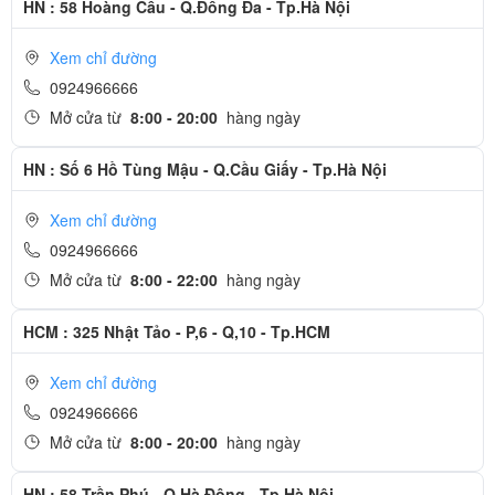
HN : 58 Hoàng Cầu - Q.Đống Đa - Tp.Hà Nội
trong vòng 30 phút thay vì 1,5m như trước kia. Tha hồ sử dụng mà
không còn bất cứ nỗi lo nào về hư hại từ nước.
Xem chỉ đường
0924966666
Màu sắc mới của iPhone 12
Mở cửa từ
8:00 - 20:00
hàng ngày
iPhone 12 mang đến cho bạn nhiều sự lựa chọn màu hơn bao giờ
hết. Có tới 6 màu sắc iPhone 12 thời trang, bao gồm Đen, Trắng,
HN : Số 6 Hồ Tùng Mậu - Q.Cầu Giấy - Tp.Hà Nội
Đỏ, Xanh lá, Xanh dương và Tím. Bạn có thể tự do thể hiện cá tính,
khác biệt với phiên bản màu sắc phù hợp.
Xem chỉ đường
0924966666
Mở cửa từ
8:00 - 22:00
hàng ngày
HCM : 325 Nhật Tảo - P,6 - Q,10 - Tp.HCM
Xem chỉ đường
0924966666
Mở cửa từ
8:00 - 20:00
hàng ngày
HN : 58 Trần Phú - Q.Hà Đông - Tp.Hà Nội