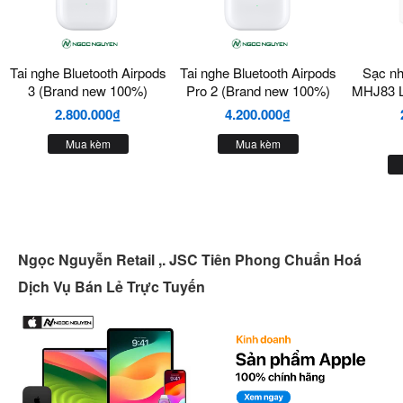
Tai nghe Bluetooth Airpods
Tai nghe Bluetooth Airpods
Sạc n
3 (Brand new 100%)
Pro 2 (Brand new 100%)
MHJ83 L
2.800.000₫
4.200.000₫
Mua kèm
Mua kèm
Ngọc Nguyễn Retail ,. JSC Tiên Phong Chuẩn Hoá
Dịch Vụ Bán Lẻ Trực Tuyến