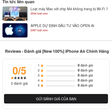
Tin tức liên quan
Loạt máy Mac với chip M4 không trang bị Wi-Fi 7
2044 lượt xem
APPLE DỰ ĐỊNH ĐẦU TƯ VÀO OPEN AI
2497 lượt xem
Reviews - Đánh giá [New 100%] iPhone Air Chính Hãng
1
0
đánh giá
0/5
2
0
đánh giá
3
0
đánh giá
4
0
đánh giá
0 đánh giá
5
0
đánh giá
GỬI ĐÁNH GIÁ CỦA BẠN