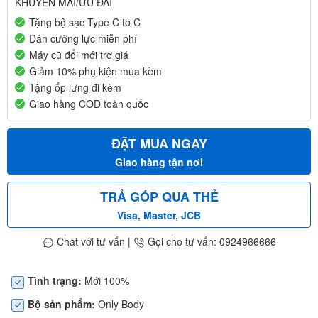
KHUYẾN MÃI/ƯU ĐÃI
Tặng bộ sạc Type C to C
Dán cường lực miễn phí
Máy cũ đổi mới trợ giá
Giảm 10% phụ kiện mua kèm
Tặng ốp lưng đi kèm
Giao hàng COD toàn quốc
ĐẶT MUA NGAY
Giao hàng tận nơi
TRẢ GÓP QUA THẺ
Visa, Master, JCB
Chat với tư vấn
|
Gọi cho tư vấn: 0924966666
Tình trạng:
Mới 100%
Bộ sản phẩm:
Only Body