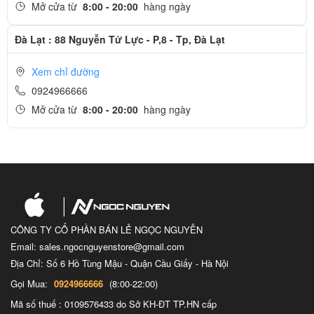
Mở cửa từ
8:00 - 20:00
hàng ngày
Đà Lạt : 88 Nguyễn Tử Lực - P,8 - Tp, Đà Lạt
Xem chỉ đường
0924966666
Mở cửa từ
8:00 - 20:00
hàng ngày
CÔNG TY CỔ PHẦN BÁN LẺ NGỌC NGUYỄN
Email: sales.ngocnguyenstore@gmail.com
Địa Chỉ: Số 6 Hồ Tùng Mậu - Quận Cầu Giấy - Hà Nội
Gọi Mua:
0924966666
(8:00-22:00)
Mã số thuế : 0109576433 do Sở KH-ĐT TP.HN cấp