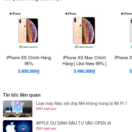
màn hình LCD tiên tiến nhất đi cùng Face ID nhanh hơn, con chip
mạnh mẽ và hệ thống camera xóa phông hoàn hảo. Đó chính là
iPhone XR với nhiều màu sắc tuyệt vời đang chờ đón bạn.
Màn hình Liquid Retina cực lớn
iPhone XS Chính Hãng
iPhone XS Max Chính
iPhone 
95%
Hãng [ Like New 99% ]
3.850.000₫
5.490.000₫
3
Tin tức liên quan
Loạt máy Mac với chip M4 không trang bị Wi-Fi 7
2051 lượt xem
APPLE DỰ ĐỊNH ĐẦU TƯ VÀO OPEN AI
2501 lượt xem