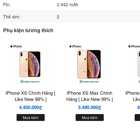
Pin:
2.942 mAh
Thẻ sim:
2
Phụ kiện tương thích
iPhone XS Chính Hãng [
iPhone XS Max Chính
iPhone
Like New 99% ]
Hãng [ Like New 99% ]
Lik
4.450.000₫
5.490.000₫
4
Mua kèm
Mua kèm