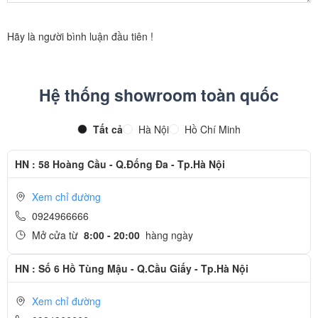
Hãy là người bình luận đầu tiên !
Hệ thống showroom toàn quốc
Tất cả
Hà Nội
Hồ Chí Minh
HN : 58 Hoàng Cầu - Q.Đống Đa - Tp.Hà Nội
iPhone XR có kiểu dáng đẹp mắt khi được hoàn thiện từ nhôm và
vỏ kính bền nhất trong thế giới smartphone. Sử dụng tới 7 tầm nền
Xem chỉ đường
màu sắc giúp màu sơn có độ sâu đầy ấn tượng phản chiếu qua lớp
0924966666
kính sang trọng. Việc sử dụng vỏ kính cũng giúp cho iPhone XR có
Mở cửa từ
8:00 - 20:00
hàng ngày
khả năng sạc không dây. Rất nhiều màu sắc đang chờ bạn lựa
chọn: Đỏ, vàng, trắng, hồng, đen, xanh. Không chỉ đẹp, iPhone XR
HN : Số 6 Hồ Tùng Mậu - Q.Cầu Giấy - Tp.Hà Nội
còn rất bền vững nhờ khả năng chống nước, mang tới sự yên tâm
Xem chỉ đường
khi sử dụng.