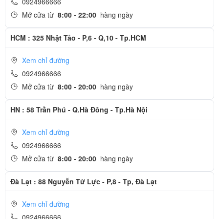
0924966666
Nhận diện khuôn mặt Face ID nâng cao
Mở cửa từ
8:00 - 22:00
hàng ngày
Bảo mật trên iPhone XR đơn giản và an toàn hơn bao giờ hết khi
mật khẩu chính là khuôn mặt của bạn. Bạn có thể mở khóa iPhone,
HCM : 325 Nhật Tảo - P,6 - Q,10 - Tp.HCM
đăng nhập vào ứng dụng hay thanh toán chỉ trong nháy mắt mà
Xem chỉ đường
không cần nhập mật khẩu. Đây là phương thức bảo mật an toàn
0924966666
nhất trên smartphone và nó còn nhanh hơn nữa trên iPhone XR.
Mở cửa từ
8:00 - 20:00
hàng ngày
Apple A12 Bionic, con chip thông minh và mạnh mẽ
nhất
HN : 58 Trần Phú - Q.Hà Đông - Tp.Hà Nội
Xem chỉ đường
0924966666
Mở cửa từ
8:00 - 20:00
hàng ngày
Đà Lạt : 88 Nguyễn Tử Lực - P,8 - Tp, Đà Lạt
Xem chỉ đường
0924966666