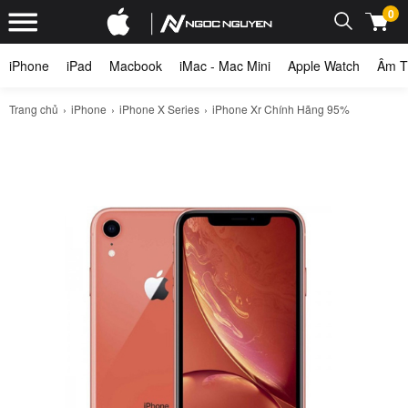
0
iPhone
iPad
Macbook
iMac - Mac Mini
Apple Watch
Âm T
Trang chủ
iPhone
iPhone X Series
iPhone Xr Chính Hãng 95%