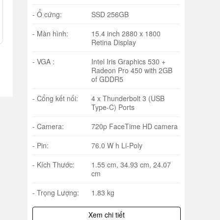
- Ổ cứng:
SSD 256GB
- Màn hình:
15.4 inch 2880 x 1800
Retina Display
- VGA :
Intel Iris Graphics 530 +
Radeon Pro 450 with 2GB
of GDDR5
- Cổng kết nối:
4 x Thunderbolt 3 (USB
Type-C) Ports
- Camera:
720p FaceTime HD camera
- Pin:
76.0 W h Li-Poly
- Kích Thước:
1.55 cm, 34.93 cm, 24.07
cm
- Trọng Lượng:
1.83 kg
Xem chi tiết