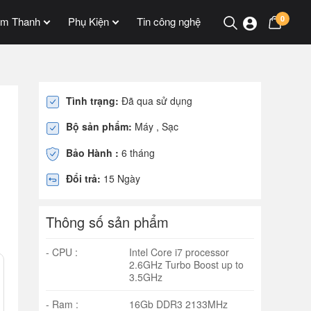
0
m Thanh
Phụ Kiện
Tin công nghệ
Tình trạng:
Đã qua sử dụng
Bộ sản phẩm:
Máy , Sạc
Bảo Hành :
6 tháng
Đổi trả:
15 Ngày
Thông số sản phẩm
- CPU :
Intel Core i7 processor
2.6GHz Turbo Boost up to
3.5GHz
- Ram :
16Gb DDR3 2133MHz