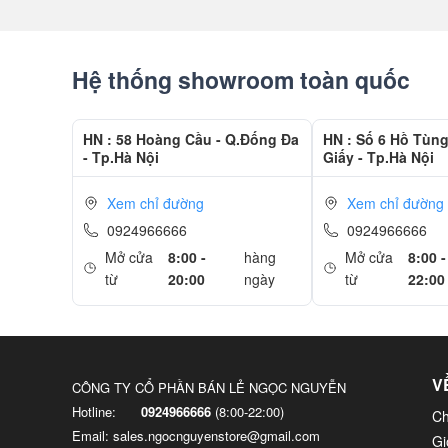
những màu sắc mà bạn chỉ có thể thấy ở phiên bản iPhon
họp báo trước đây, siêu phẩm Macbook Pro Retina 15 i
Hệ thống showroom toàn quốc
so với thế hệ trước.
Touch Bar
HN : 58 Hoàng Cầu - Q.Đống Đa
HN : Số 6 Hồ Tùn
- Tp.Hà Nội
Giấy - Tp.Hà Nội
Xem chỉ đường
Xem chỉ đường
0924966666
0924966666
Mở cửa
8:00 -
hàng
Mở cửa
8:00 -
từ
20:00
ngày
từ
22:00
V
CÔNG TY CỔ PHẦN BÁN LẺ NGỌC NGUYỄN
Hotline:
0924966666
(8:00-22:00)
Ch
Email: sales.ngocnguyenstore@gmail.com
Gi