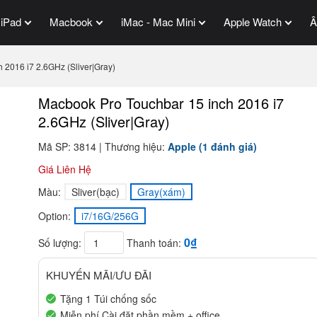
iPad
Macbook
iMac - Mac Mini
Apple Watch
Â
 2016 i7 2.6GHz (Sliver|Gray)
Macbook Pro Touchbar 15 inch 2016 i7
2.6GHz (Sliver|Gray)
Mã SP: 3814 | Thương hiệu:
Apple
(1 đánh giá)
Giá Liên Hệ
Màu:
Sliver(bạc)
Gray(xám)
Option:
i7/16G/256G
0₫
Số lượng:
Thanh toán:
KHUYẾN MÃI/ƯU ĐÃI
Tặng 1 Túi chống sốc
Miễn phí Cài đặt phần mềm + office