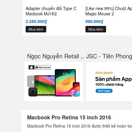
Adapter chuyển đổi Type C
[Like new 99%] Chuột Ap
Macbook MJ1K2
Magic Mouse 2
2.250.000₫
990.000₫
Mua kèm
Mua kèm
Ngọc Nguyễn Retail ,. JSC - Tiên Phon
‹
Macbook Pro Retina 15 inch 2016
Macbook Pro Retina 15 inch 2016 được thiết kế hoàn t