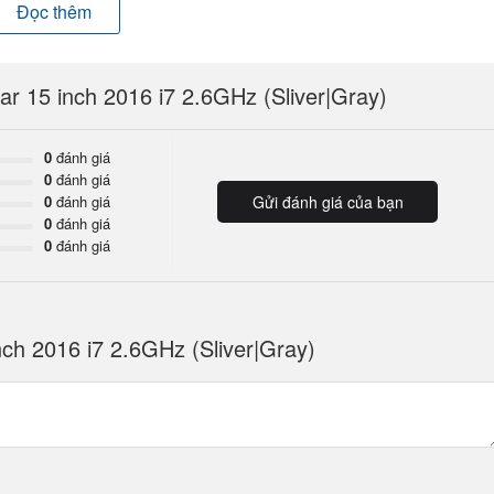
Đọc thêm
r 15 inch 2016 i7 2.6GHz (Sliver|Gray)
0
đánh giá
0
đánh giá
0
đánh giá
Gửi đánh giá của bạn
0
đánh giá
0
đánh giá
ch 2016 i7 2.6GHz (Sliver|Gray)
 trọng rất phù hợp với các quý ông đó là “
Silver
” và “
Space Gray
”,