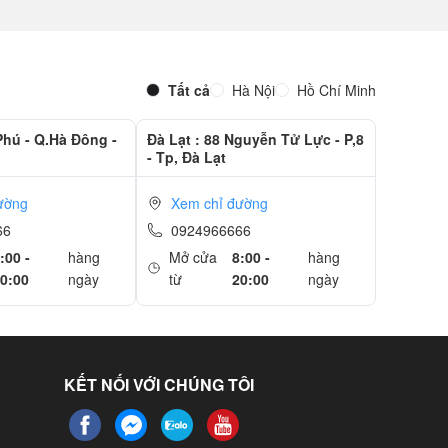
Tất cả
Hà Nội
Hồ Chí Minh
Phú - Q.Hà Đông -
Đà Lạt : 88 Nguyễn Tử Lực - P,8
- Tp, Đà Lạt
ường
Xem chỉ đường
66
0924966666
:00 -
hàng
Mở cửa
8:00 -
hàng
0:00
ngày
từ
20:00
ngày
KẾT NỐI VỚI CHÚNG TÔI