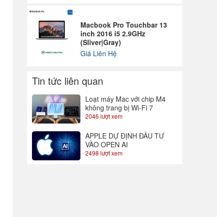
Macbook Pro Touchbar 13
inch 2016 i5 2.9GHz
(Sliver|Gray)
Giá Liên Hệ
Tin tức liên quan
Loạt máy Mac với chip M4
không trang bị Wi-Fi 7
2046 lượt xem
APPLE DỰ ĐỊNH ĐẦU TƯ
VÀO OPEN AI
2498 lượt xem