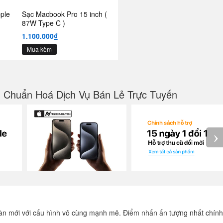
ple
Sạc Macbook Pro 15 inch (
87W Type C )
1.100.000₫
Mua kèm
g Chuẩn Hoá Dịch Vụ Bán Lẻ Trực Tuyến
›
oàn mới với cấu hình vô cùng mạnh mẽ. Điểm nhấn ấn tượng nhất chính