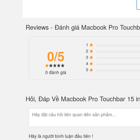
Reviews - Đánh giá Macbook Pro Touchba
1
0/5
2
3
4
5
0 đánh giá
Hỏi, Đáp Về Macbook Pro Touchbar 15 in
Hãy là người bình luận đầu tiên !
Dòng máy này ra đời với hai phiên bản màu vô cùng sang