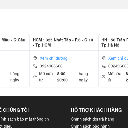
e trước đây. Theo thông tin từ nhà sản xuất cung cấp trong các buổi
nch 2016 này chỉ nặng có 1.83kg và dày 15.5 mm mỏng hơn rất nhiều
g Mậu - Q.Cầu
HCM : 325 Nhật Tảo - P,6 - Q,10
HN : 58 Trần 
- Tp.HCM
Tp.Hà Nội
Xem chỉ đường
Xem chỉ đ
0924966666
09249666
hàng
Mở cửa
8:00 -
hàng
Mở cửa
8
ngày
từ
20:00
ngày
từ
2
Ề CHÚNG TÔI
HỖ TRỢ KHÁCH HÀNG
ính sách bảo mật thông tin
Chính sách đổi trả hàng
ới thiệu
Chính sách bảo hành