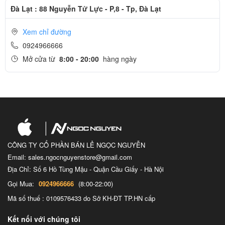
Đà Lạt : 88 Nguyễn Tử Lực - P,8 - Tp, Đà Lạt
Mang hình ảnh và âm thanh thực tế tới tai bạn
Xem chỉ đường
Với màn hình Retina vốn đã rất nổi tiếng của Apple nó đem lại màu
0924966666
đen sâu và màu trắng sáng, nó hỗ trợ hệ màu mở rộng P3 cho màu
Mở cửa từ
8:00 - 20:00
hàng ngày
xanh lá xanh hơn và màu đỏ rực rỡ hơn so với hệ màu sRGB. Công
nghệ Truetone được trang bị trên hết các Macbook Pro của mình,
giúp máy MAcbook của mình với ánh sáng thực tế hài hoà hơn.Với
hệ thống loa mới được Apple thiết kế mô phỏng âm thanh vòm giả
lập, và mic được định hướng theo dạng phòng thu, giúp bạn có
những cuôc trò chuyện Facetime và Hi Siri rõ ràng và tốt hơn.
CÔNG TY CỔ PHẦN BÁN LẺ NGỌC NGUYỄN
Email: sales.ngocnguyenstore@gmail.com
Địa Chỉ: Số 6 Hồ Tùng Mậu - Quận Cầu Giấy - Hà Nội
Gọi Mua:
0924966666
(8:00-22:00)
Mã số thuế : 0109576433 do Sở KH-ĐT TP.HN cấp
Kết nối với chúng tôi