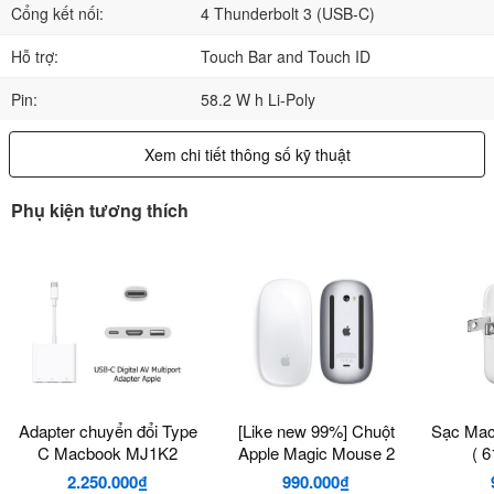
Cổng kết nối:
4 Thunderbolt 3 (USB-C)
Hỗ trợ:
Touch Bar and Touch ID
Pin:
58.2 W h Li-Poly
Xem chi tiết thông số kỹ thuật
Phụ kiện tương thích
Adapter chuyển đổi Type
[Like new 99%] Chuột
Sạc Mac
C Macbook MJ1K2
Apple Magic Mouse 2
( 
2.250.000₫
990.000₫