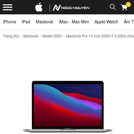
0
iPhone
iPad
Macbook
iMac - Mac Mini
Apple Watch
Âm T
Trang chủ
Macbook
Model 2020
Macbook Pro 13 inch 2020 i7 2.3Ghz (Sliv