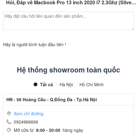
Hỏi, Đáp về Macbook Pro 13 inch 2020 i7 2.3Ghz (Sliver|Gray)
Hãy là người bình luận đầu tiên !
Hệ thống showroom toàn quốc
Tất cả
Hà Nội
Hồ Chí Minh
Làm việc, lưu trữ nhiều hơn với dung lượng ổ cứng lên tới 4TB tốc
HN : 58 Hoàng Cầu - Q.Đống Đa - Tp.Hà Nội
độ đọc 3.0Gb/s, với tốc độ đọc và dung lượng lưu trữ như vậy bạn
có thể vô tư làm việc trích xuất dữ liệu nhanh hơn bao giờ hết.
Xem chỉ đường
0924966666
Mở cửa từ
8:00 - 20:00
hàng ngày