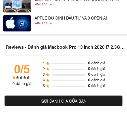
2046 lượt xem
APPLE DỰ ĐỊNH ĐẦU TƯ VÀO OPEN AI
2498 lượt xem
Reviews - Đánh giá Macbook Pro 13 inch 2020 i7 2.3Ghz (Sliver|Gray)
1
0
đánh giá
0/5
2
0
đánh giá
3
0
đánh giá
4
0
đánh giá
Lần đầu tiên bạn có thể nâng cấp gấp đôi dung lượng RAM của
0 đánh giá
5
0
đánh giá
Macbook Pro 13 inch lên tới 32Gb, với dung lượng RAM gấp đôi
này kèm với CPU mới được tích hợp cùng nó có thể đáp ứng nhanh
GỬI ĐÁNH GIÁ CỦA BẠN
hơn 50% nhu cầu công việc về Đồ Hoạ so với phiên bản cũ. Và
hiệu năng làm việc đáng kinh ngạc hơn với trên các máy tính ảo.