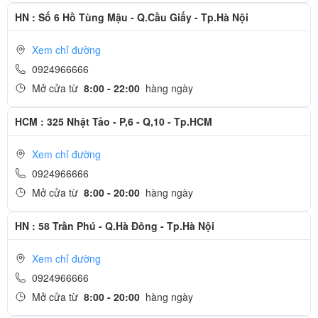
HN : Số 6 Hồ Tùng Mậu - Q.Cầu Giấy - Tp.Hà Nội
Xem chỉ đường
0924966666
Mở cửa từ
8:00 - 22:00
hàng ngày
HCM : 325 Nhật Tảo - P,6 - Q,10 - Tp.HCM
Xem chỉ đường
0924966666
Mở cửa từ
8:00 - 20:00
hàng ngày
CHIP Apple T2 vẫn được nâng cấp và sử dụng trên Macbook Pro
13 inch 2020, với Chip T2 bạn sẽ an tâm hơn bao giờ hêt với khả
HN : 58 Trần Phú - Q.Hà Đông - Tp.Hà Nội
năng bảo mật của nó trên Macbook của bạn. Chip T2 giúp bạn khở
động và mã hoá dữ liêu của bạn an toàn hơn, cũng như đảm nhiệm
Xem chỉ đường
0924966666
thêm phần xử lý bảo mật cho TouchID, bộ điều khiển âm thanh, ổ
Mở cửa từ
8:00 - 20:00
hàng ngày
cứng SSD. Siri hoạt động hoàn hảo hơn với chip T2, sẵn sàng mở
các tài liệu của bạn chỉ với câu lệnh " Hi Siri ".