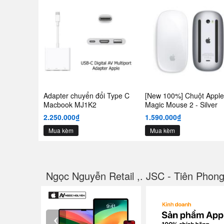
Adapter chuyển đổi Type C
[New 100%] Chuột Apple
Macbook MJ1K2
Magic Mouse 2 - Silver
2.250.000₫
1.590.000₫
Mua kèm
Mua kèm
Ngọc Nguyễn Retail ,. JSC - Tiên Phon
‹