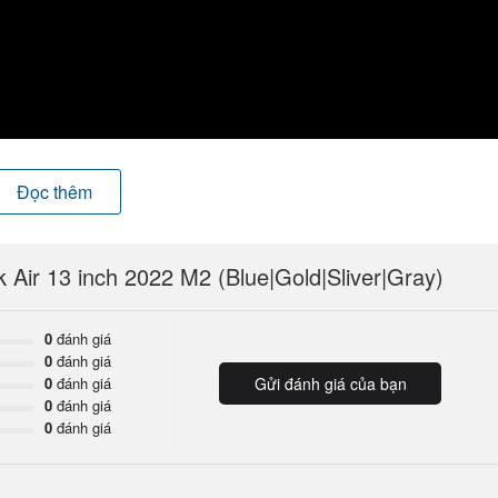
M2
Đọc thêm
le tiếp tục giới thiệu đến thị trường “người kế nhiệm” - chip M2. Con
o với các đối thủ cạnh tranh khác. MacBook Air M2 13.6 inch cũng
Air 13 inch 2022 M2 (Blue|Gold|Sliver|Gray)
m máy tính nhà Apple. Hãy cùng Ngọc Nguyễn Store khám phá những ưu
B chính hãng nhé.
0
đánh giá
0
đánh giá
0
đánh giá
Gửi đánh giá của bạn
0
đánh giá
0
đánh giá