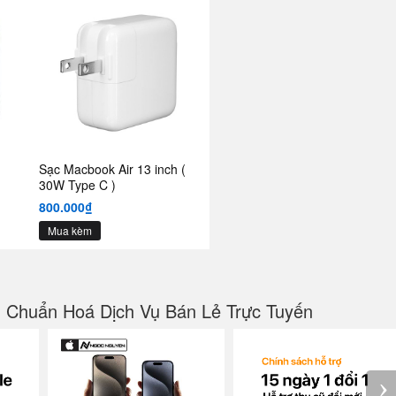
Sạc Macbook Air 13 inch (
30W Type C )
800.000₫
Mua kèm
g Chuẩn Hoá Dịch Vụ Bán Lẻ Trực Tuyến
›