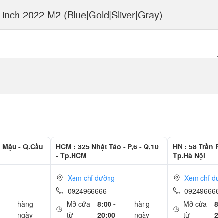
inch 2022 M2 (Blue|Gold|Sliver|Gray)
g Mậu - Q.Cầu
HCM : 325 Nhật Tảo - P,6 - Q,10
HN : 58 Trần 
- Tp.HCM
Tp.Hà Nội
Xem chỉ đường
Xem chỉ đ
0924966666
09249666
hàng
Mở cửa
8:00 -
hàng
Mở cửa
8
ngày
từ
20:00
ngày
từ
2