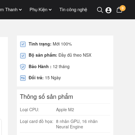
0
m Thanh
Phụ Kiện
Tin công nghệ
Tình trạng:
Mới 100%
Bộ sản phẩm:
Đầy đủ theo NSX
Bảo Hành :
12 tháng
Đổi trả:
15 Ngày
Thông số sản phẩm
Loại CPU:
Apple M2
Loại card đồ họa:
8 nhân GPU, 16 nhân
Neural Engine