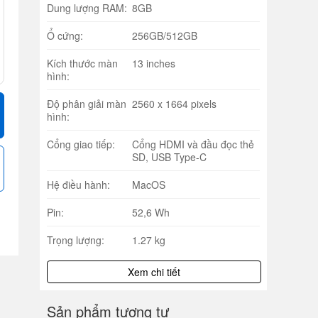
Dung lượng RAM:
8GB
Ổ cứng:
256GB/512GB
Kích thước màn
13 inches
hình:
Độ phân giải màn
2560 x 1664 pixels
hình:
Cổng giao tiếp:
Cổng HDMI và đầu đọc thẻ
SD, USB Type-C
Hệ điều hành:
MacOS
Pin:
52,6 Wh
Trọng lượng:
1.27 kg
Xem chi tiết
Sản phẩm tương tự