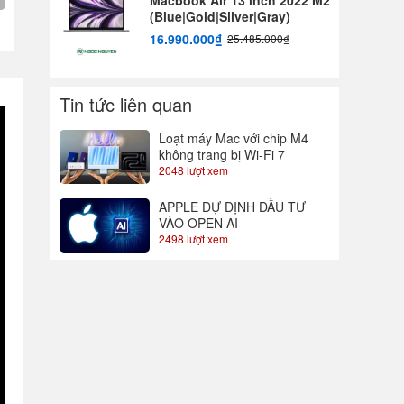
(Blue|Gold|Sliver|Gray)
16.990.000₫
25.485.000₫
Tin tức liên quan
Loạt máy Mac với chip M4
không trang bị Wi-Fi 7
2048 lượt xem
APPLE DỰ ĐỊNH ĐẦU TƯ
VÀO OPEN AI
2498 lượt xem