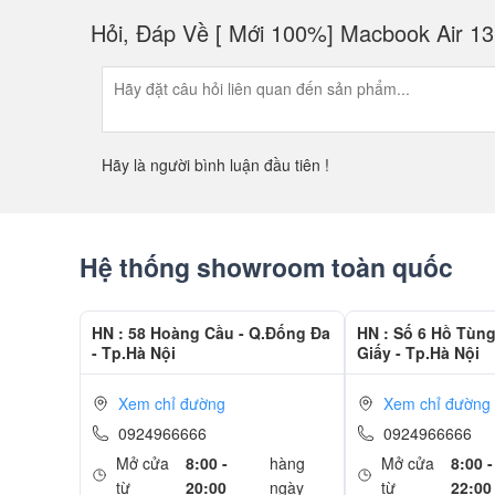
Hỏi, Đáp Về [ Mới 100%] Macbook Air 13 
Hãy là người bình luận đầu tiên !
Hệ thống showroom toàn quốc
HN : 58 Hoàng Cầu - Q.Đống Đa
HN : Số 6 Hồ Tùn
- Tp.Hà Nội
Giấy - Tp.Hà Nội
Xem chỉ đường
Xem chỉ đường
0924966666
0924966666
Mở cửa
8:00 -
hàng
Mở cửa
8:00 -
từ
20:00
ngày
từ
22:00