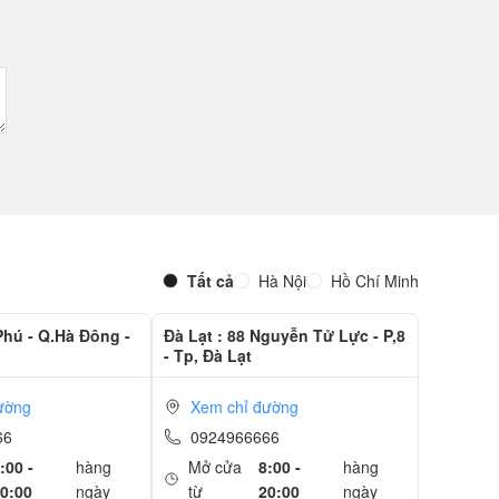
Tất cả
Hà Nội
Hồ Chí Minh
Phú - Q.Hà Đông -
Đà Lạt : 88 Nguyễn Tử Lực - P,8
- Tp, Đà Lạt
ường
Xem chỉ đường
66
0924966666
:00 -
hàng
Mở cửa
8:00 -
hàng
0:00
ngày
từ
20:00
ngày