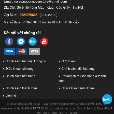
Email: sales.ngocnguyenstore@gmail.com
Địa Chỉ: Số 6 Hồ Tùng Mậu - Quận Cầu Giấy - Hà Nội
Gọi Mua:
0924966666
(8:00-22:00)
Mã số thuế : 0109576433 do Sở KH-ĐT TP.HN cấp
Kết nối với chúng tôi
Chính sách bảo mật thông tin
Giới thiệu
Điều khoản sử dụng
Chính sách đổi trả hàng
Chính sách bảo hành
Phương thức Giao hàng & thanh
toán
Chính sách thanh toán
Check Bảo hành Online
Liên hệ
© 2026 Ngọc Nguyễn Retail ,. JSC. Công ty Cổ phần Bán lẻ Ngọc Nguyễn. GPKD số
0109576433 do Sở KH và ĐT TP Hà Nội cấp ngày 31/03/2021. Địa chỉ: Số 6 Hồ Tùng Mậu, P.
Mai Dịch, Q. Cầu Giấy, Tp. Hà Nội.