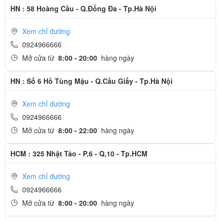
HN : 58 Hoàng Cầu - Q.Đống Đa - Tp.Hà Nội
Xem chỉ đường
0924966666
Mở cửa từ
8:00 - 20:00
hàng ngày
HN : Số 6 Hồ Tùng Mậu - Q.Cầu Giấy - Tp.Hà Nội
Khi iPad nhận diện được Apple Pencil 1, các hệ thống phụ sẽ quét
Xem chỉ đường
tín hiệu 240 lần / giây, thu thập các điểm dữ liệu từ tay người dùng
0924966666
chính xác. Nhờ đó, các phản ứng từ bút Apple Pencil MK0C2 là
Mở cửa từ
8:00 - 22:00
hàng ngày
nhanh và chính xác nhất, gần như không có độ trễ.
HCM : 325 Nhật Tảo - P,6 - Q,10 - Tp.HCM
Bút Apple Pencil 1 có thể hoạt động liên tục trong 12 giờ
Phần cuối của bút là pin với thời gian sử dụng sau khi sạc đầy lên
Xem chỉ đường
đến 12 tiếng. Mặt khác với công nghệ sạc cực nhanh, Apple Pencil
0924966666
MK0C2 cho phép người dùng chỉ cần sạc 15 giây là có thể sử dụng
Mở cửa từ
8:00 - 20:00
hàng ngày
bút ngay lập tức trong vòng 30 phút.