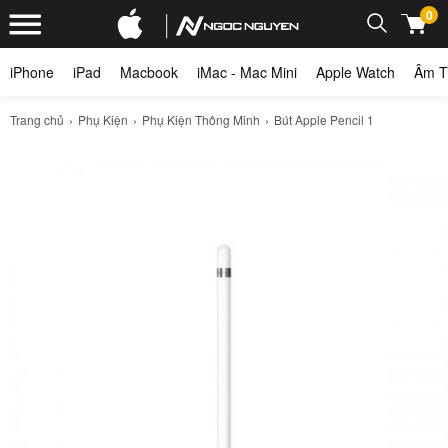
0
iPhone
iPad
Macbook
iMac - Mac Mini
Apple Watch
Âm T
Trang chủ
Phụ Kiện
Phụ Kiện Thông Minh
Bút Apple Pencil 1