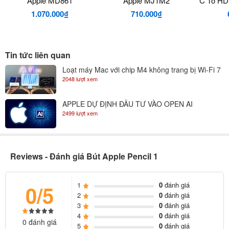
Apple MD861
Apple MJ1M2
C To HD
chất liệu từ nhựa cao cấp màu trắng bóng đem đến vẻ đẹp sang
Hãn
1.070.000₫
710.000₫
trọng cho sản phẩm. Ưu điểm của bút là có thiết kế tương đối dài,
giúp người dùng dễ dàng cầm và thao tác trên iPad. Tuy nhiên do
có thiết kế tròn nên bút Apple rất dễ lăn, rơi nếu để trên một mặt
Tin tức liên quan
phẳng.
Loạt máy Mac với chip M4 không trang bị Wi-Fi 7
2048 lượt xem
APPLE DỰ ĐỊNH ĐẦU TƯ VÀO OPEN AI
2499 lượt xem
Reviews - Đánh giá Bút Apple Pencil 1
1
0
đánh giá
0/5
2
0
đánh giá
3
0
đánh giá
4
0
đánh giá
0 đánh giá
5
0
đánh giá