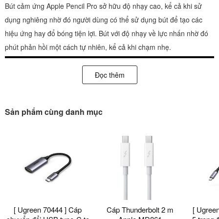
Bút cảm ứng Apple Pencil Pro sở hữu độ nhạy cao, kể cả khi sử
dụng nghiêng nhờ đó người dùng có thể sử dụng bút để tạo các
hiệu ứng hay đổ bóng tiện lợi. Bút với độ nhạy về lực nhấn nhờ đó
phút phản hồi một cách tự nhiên, kể cả khi chạm nhẹ.
Đọc thêm
Sản phẩm cùng danh mục
[ Ugreen 70444 ] Cáp
Cáp Thunderbolt 2 m
[ Ugree