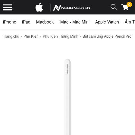
0
iPhone
iPad
Macbook
iMac - Mac Mini
Apple Watch
Âm T
Trang chủ
Phụ Kiện
Phụ Kiện Thông Minh
Bút cảm ứng Apple Pencil Pro