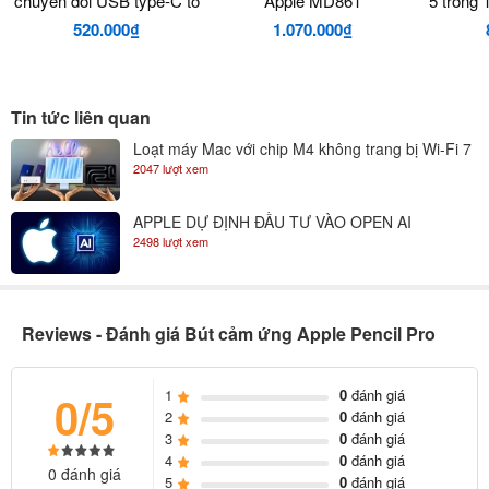
chuyển đổi USB type-C to
Apple MD861
5 trong 
Với độ trễ thấp, nhờ đó bút cảm ứng Apple Pencil Pro mang lại cho
HDMI hỗ trợ 4K@60Hz
sang 3 
520.000₫
1.070.000₫
người dùng trải nghiệm tư nhiên như bút viết trên giấy. Cùng với độ
chính hãng bọc nhôm cao
+ RJ4
cấp
chuy
chính xác cao, người dùng có thể sử dụng bút để vẽ hay phác thảo,
viết.
Tin tức liên quan
Loạt máy Mac với chip M4 không trang bị Wi-Fi 7
2047 lượt xem
APPLE DỰ ĐỊNH ĐẦU TƯ VÀO OPEN AI
2498 lượt xem
Reviews - Đánh giá Bút cảm ứng Apple Pencil Pro
1
0
đánh giá
0/5
2
0
đánh giá
3
0
đánh giá
4
0
đánh giá
0 đánh giá
5
0
đánh giá