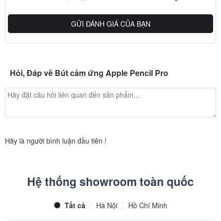
Thao tác dễ dàng, sử dụng trực quan
Apple Pencil Pro cho phép người dùng sử dụng dễ dàng với các
GỬI ĐÁNH GIÁ CỦA BẠN
thao tác trên bút như:
- Bóp để chuyển đổi công cụ, thay đổi độ dày hay mỏng của các
nét vẽ
Hỏi, Đáp về Bút cảm ứng Apple Pencil Pro
- Chuyển đổi tẩy và bút nhanh chóng bằng cách chạm 2 lần.
Hãy là người bình luận đầu tiên !
Hệ thống showroom toàn quốc
Tất cả
Hà Nội
Hồ Chí Minh