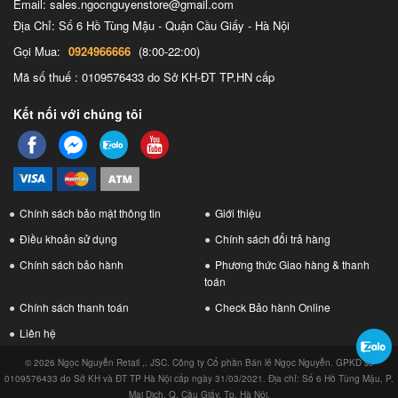
Email: sales.ngocnguyenstore@gmail.com
Địa Chỉ: Số 6 Hồ Tùng Mậu - Quận Cầu Giấy - Hà Nội
Gọi Mua:
0924966666
(8:00-22:00)
Mã số thuế : 0109576433 do Sở KH-ĐT TP.HN cấp
Kết nối với chúng tôi
Chính sách bảo mật thông tin
Giới thiệu
Điều khoản sử dụng
Chính sách đổi trả hàng
Chính sách bảo hành
Phương thức Giao hàng & thanh
toán
Chính sách thanh toán
Check Bảo hành Online
Liên hệ
© 2026 Ngọc Nguyễn Retail ,. JSC. Công ty Cổ phần Bán lẻ Ngọc Nguyễn. GPKD số
0109576433 do Sở KH và ĐT TP Hà Nội cấp ngày 31/03/2021. Địa chỉ: Số 6 Hồ Tùng Mậu, P.
Mai Dịch, Q. Cầu Giấy, Tp. Hà Nội.