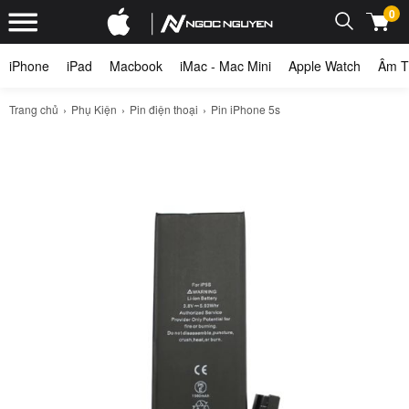
0
iPhone
iPad
Macbook
iMac - Mac Mini
Apple Watch
Âm T
Trang chủ
Phụ Kiện
Pin điện thoại
Pin iPhone 5s