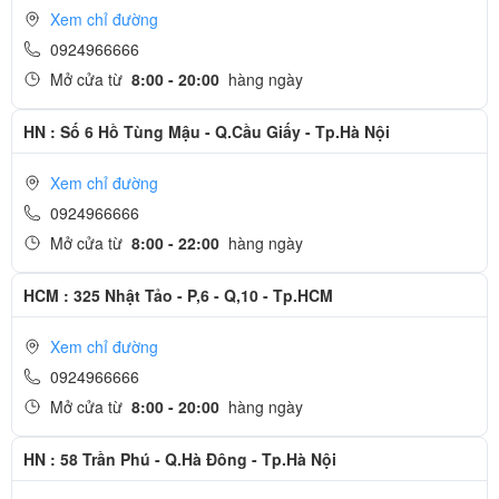
Xem chỉ đường
0924966666
Mở cửa từ
8:00 - 20:00
hàng ngày
HN : Số 6 Hồ Tùng Mậu - Q.Cầu Giấy - Tp.Hà Nội
Xem chỉ đường
Thay pin iPhone loại nào tốt?
0924966666
Mở cửa từ
8:00 - 22:00
hàng ngày
Pin iPhone trên thị trường có rất nhiều loại, nếu bạn vô tình thay
nhầm phải pin linh kiện giá rẻ kém chất lượng thì sẽ gây hại cho
HCM : 325 Nhật Tảo - P,6 - Q,10 - Tp.HCM
máy.
Apple Ngọc Nguyễn
cam kết chỉ thay pin iPhone 5c chính
hãng của các thương hiệu hàng đầu bao gồm: Pisen, Supitec,
Xem chỉ đường
Remax.
0924966666
Mở cửa từ
8:00 - 20:00
hàng ngày
Cảm ơn quý khách đã dành thời gian tham khảo và quan
tâm tới dịch vụ thay pin iPhone tại Apple Ngọc Nguyễn
HN : 58 Trần Phú - Q.Hà Đông - Tp.Hà Nội
- Hotline
CSKH dịch vụ sửa chữa: 0944-283-283