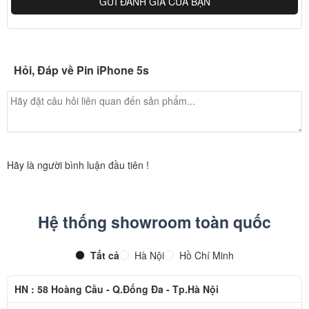
Thay pin iPhone có nhanh không?
GỬI ĐÁNH GIÁ CỦA BẠN
Pin là bộ phận quan trọng trong điện thoại iPhone nhưng nó không
khó khăn trong việc thay thế. Đến với dịch vụ thay pin iPhone lấy
liền tại
Apple Ngọc Nguyễn
bạn được xem trực tiếp quy trình thay
Hỏi, Đáp về Pin iPhone 5s
thế từ A đến Z và lấy ngay chỉ trong 15 đến 20 phút.
Hãy là người bình luận đầu tiên !
Hệ thống showroom toàn quốc
Tất cả
Hà Nội
Hồ Chí Minh
HN : 58 Hoàng Cầu - Q.Đống Đa - Tp.Hà Nội