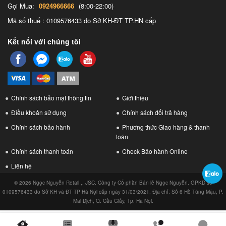
Gọi Mua:
0924966666
(8:00-22:00)
Mã số thuế : 0109576433 do Sở KH-ĐT TP.HN cấp
Kết nối với chúng tôi
Chính sách bảo mật thông tin
Giới thiệu
Điều khoản sử dụng
Chính sách đổi trả hàng
Chính sách bảo hành
Phương thức Giao hàng & thanh
toán
Chính sách thanh toán
Check Bảo hành Online
Liên hệ
© 2026 Ngọc Nguyễn Retail ,. JSC. Công ty Cổ phần Bán lẻ Ngọc Nguyễn. GPKD số
0109576433 do Sở KH và ĐT TP Hà Nội cấp ngày 31/03/2021. Địa chỉ: Số 6 Hồ Tùng Mậu, P.
Mai Dịch, Q. Cầu Giấy, Tp. Hà Nội.