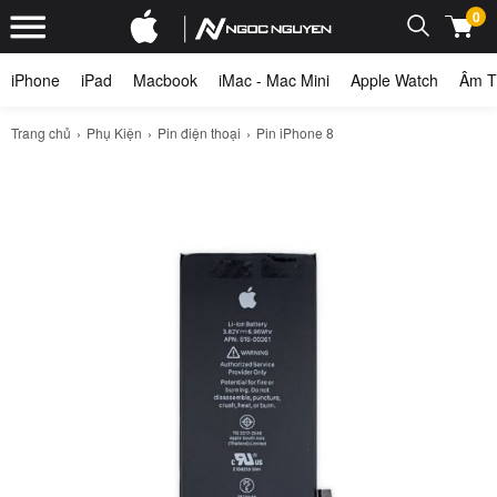
0
iPhone
iPad
Macbook
iMac - Mac Mini
Apple Watch
Âm T
Trang chủ
Phụ Kiện
Pin điện thoại
Pin iPhone 8