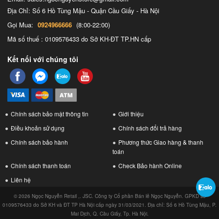
Địa Chỉ: Số 6 Hồ Tùng Mậu - Quận Cầu Giấy - Hà Nội
Gọi Mua:
0924966666
(8:00-22:00)
Mã số thuế : 0109576433 do Sở KH-ĐT TP.HN cấp
Kết nối với chúng tôi
Chính sách bảo mật thông tin
Giới thiệu
Điều khoản sử dụng
Chính sách đổi trả hàng
Chính sách bảo hành
Phương thức Giao hàng & thanh
toán
Chính sách thanh toán
Check Bảo hành Online
Liên hệ
© 2026 Ngọc Nguyễn Retail ,. JSC. Công ty Cổ phần Bán lẻ Ngọc Nguyễn. GPKD số
0109576433 do Sở KH và ĐT TP Hà Nội cấp ngày 31/03/2021. Địa chỉ: Số 6 Hồ Tùng Mậu, P.
Mai Dịch, Q. Cầu Giấy, Tp. Hà Nội.