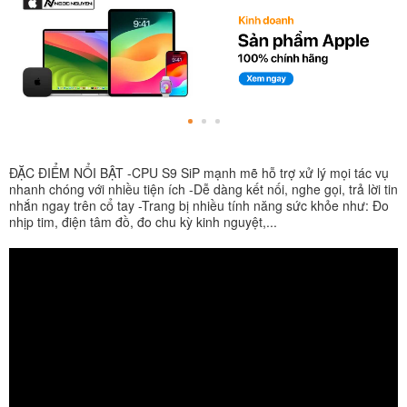
ĐẶC ĐIỂM NỔI BẬT -CPU S9 SiP mạnh mẽ hỗ trợ xử lý mọi tác vụ
nhanh chóng với nhiều tiện ích -Dễ dàng kết nối, nghe gọi, trả lời tin
nhắn ngay trên cổ tay -Trang bị nhiều tính năng sức khỏe như: Đo
nhịp tim, điện tâm đồ, đo chu kỳ kinh nguyệt,...