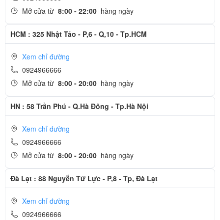
ngay cả trong môi trường nhiều cát, bụi.
Mở cửa từ
8:00 - 22:00
hàng ngày
HCM : 325 Nhật Tảo - P,6 - Q,10 - Tp.HCM
Xem chỉ đường
0924966666
Mở cửa từ
8:00 - 20:00
hàng ngày
HN : 58 Trần Phú - Q.Hà Đông - Tp.Hà Nội
Xem chỉ đường
0924966666
Mở cửa từ
8:00 - 20:00
hàng ngày
Đà Lạt : 88 Nguyễn Tử Lực - P,8 - Tp, Đà Lạt
Nâng tầm trải nghiệm với thời lượng pin được cải thiện
Về pin và thời lượng sử dụng, Apple Watch Series 9 khá tự hào với
Xem chỉ đường
khả năng quản lý Pin hiệu quả, đảm bảo sự tiện ích trong suốt cả
0924966666