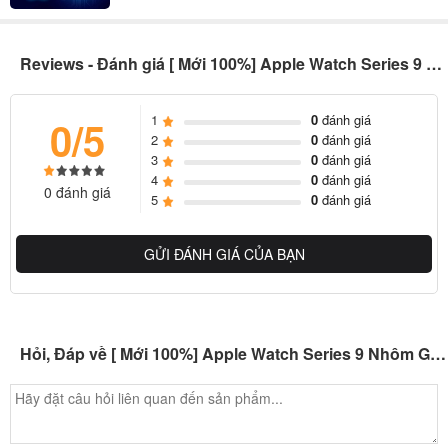
theo dõi sức khoẻ và luyện tập cá nhân khi được trang bị nhiều tính
năng tiên tiến. Theo đó, với khả năng theo dõi nhịp tim, lượng oxy
Reviews - Đánh giá [ Mới 100%] Apple Watch Series 9 Nhôm GPS
trong máu và thậm chí là điện tâm đồ, dòng Apple Watch mới này
sẽ vẽ ra một bức tranh toàn cảnh về tình trạng sức khoẻ. Dựa vào
1
0
đánh giá
0/5
đó, bạn có thể nắm được tổng quan về cơ thể của mình và điều
2
0
đánh giá
chỉnh lại thói quen sống của mình sao cho lành mạnh nhất.
3
0
đánh giá
4
0
đánh giá
0 đánh giá
5
0
đánh giá
GỬI ĐÁNH GIÁ CỦA BẠN
Hỏi, Đáp về [ Mới 100%] Apple Watch Series 9 Nhôm GPS