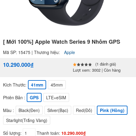
[ Mới 100%] Apple Watch Series 9 Nhôm GPS
Mã SP: 15475 | Thương hiệu:
Apple
10.290.000₫
(1 đánh giá)
Lượt xem: 3002 | Còn hàng
Kích Thước:
41mm
45mm
Phiên Bản :
GPS
LTE+eSIM
Màu :
Black(Đen)
Silver(Bạc)
Red(Đỏ)
Pink (Hồng)
Starlight(Trắng Vàng)
Số lượng:
Thanh toán:
10.290.000₫