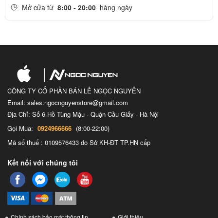
ngày dài. Cụ thể, thiết bị có thể vận hành liên tục trong 18 giờ ở chế
Mở cửa từ
8:00 - 20:00
hàng ngày
độ thông minh à 36 giờ ở chế độ tiết kiệm pin.
So với các thế hệ trước đó thì thời lượng sử dụng này của Apple
Watch Series 9 là khá ấn tượng. Nó cho phép bạn có thể thoải mái
sử dụng, trải nghiệm tính năng suốt cả ngày dài mà không cần lo
lắng về tình trạng pin của đồng hồ.
CÔNG TY CỔ PHẦN BÁN LẺ NGỌC NGUYỄN
Email: sales.ngocnguyenstore@gmail.com
Địa Chỉ: Số 6 Hồ Tùng Mậu - Quận Cầu Giấy - Hà Nội
Gọi Mua:
0924966666
(8:00-22:00)
Mã số thuế : 0109576433 do Sở KH-ĐT TP.HN cấp
Kết nối với chúng tôi
Chính sách bảo mật thông tin
Giới thiệu