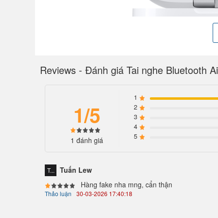
Reviews - Đánh giá Tai nghe Bluetooth 
1
1/5
2
3
4
5
Nâng tầm chất âm cùng chip H2
1 đánh giá
Trọng tâm công nghệ của AirPods Pro 2 nằm ở chip
động dựa trên sự kết hợp của trình điều khiển loa
Tuấn Lew
T...
trung thực hơn. Những nốt cao trọn vẹn và từng âm
Hàng fake nha mng, cẩn thận
Thảo luận
30-03-2026 17:40:18
AirPods Pro 2.