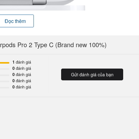
Đọc thêm
Airpods Pro 2 Type C (Brand new 100%)
1
đánh giá
0
đánh giá
0
đánh giá
Gửi đánh giá của bạn
0
đánh giá
0
đánh giá
 Apple H2 được thiết kế để tối ưu chất âm thanh hiệu quả, hoạ
 và bộ khuếch đại cấp nguồn, đem lại thanh âm sắc sảo hơn,
 trầm sâu lắng đều được xử lý tốt, sống động và phong phú trên