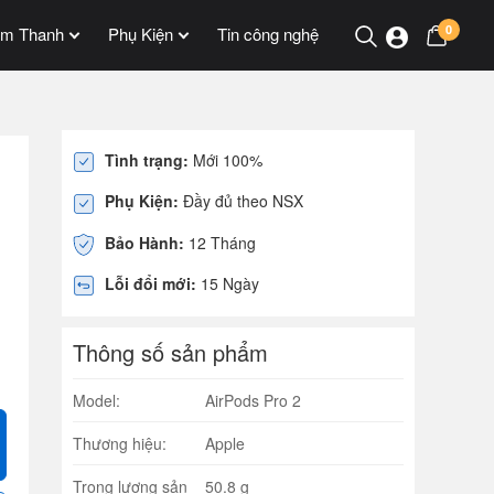
0
m Thanh
Phụ Kiện
Tin công nghệ
Tình trạng:
Mới 100%
Phụ Kiện:
Đầy đủ theo NSX
Bảo Hành:
12 Tháng
Lỗi đổi mới:
15 Ngày
Thông số sản phẩm
Model:
AirPods Pro 2
Thương hiệu:
Apple
Trọng lượng sản
50.8 g