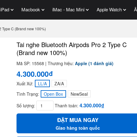
iPad
Macbook
iMac - Mac Mini
Apple Watch
Â
 2 Type C (Brand new 100%)
Tai nghe Bluetooth Airpods Pro 2 Type C
(Brand new 100%)
Mã SP: 15568 | Thương hiệu:
Apple
(1 đánh giá)
4.300.000₫
Xuất Xứ:
LL/A
ZA/A
Tình Trạng:
Open Box
NewSeal
4.300.000₫
Số lượng:
Thanh toán:
ĐẶT MUA NGAY
Giao hàng toàn quốc