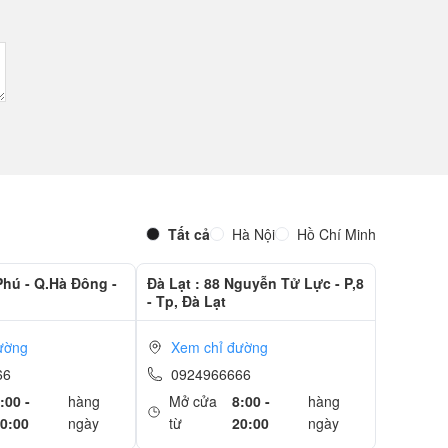
Tất cả
Hà Nội
Hồ Chí Minh
Phú - Q.Hà Đông -
Đà Lạt : 88 Nguyễn Tử Lực - P,8
- Tp, Đà Lạt
ường
Xem chỉ đường
66
0924966666
:00 -
hàng
Mở cửa
8:00 -
hàng
0:00
ngày
từ
20:00
ngày