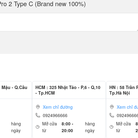
 Pro 2 Type C (Brand new 100%)
g Mậu - Q.Cầu
HCM : 325 Nhật Tảo - P,6 - Q,10
HN : 58 Trần 
- Tp.HCM
Tp.Hà Nội
Xem chỉ đường
Xem chỉ đ
0924966666
09249666
hàng
Mở cửa
8:00 -
hàng
Mở cửa
8
ngày
từ
20:00
ngày
từ
2