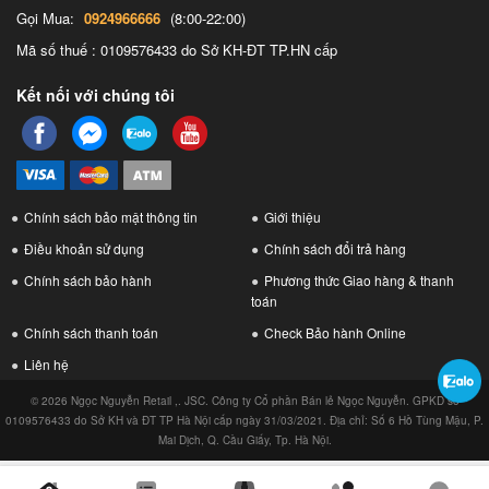
Gọi Mua:
0924966666
(8:00-22:00)
Mã số thuế : 0109576433 do Sở KH-ĐT TP.HN cấp
Kết nối với chúng tôi
Chính sách bảo mật thông tin
Giới thiệu
Điều khoản sử dụng
Chính sách đổi trả hàng
Chính sách bảo hành
Phương thức Giao hàng & thanh
toán
Chính sách thanh toán
Check Bảo hành Online
Liên hệ
© 2026 Ngọc Nguyễn Retail ,. JSC. Công ty Cổ phần Bán lẻ Ngọc Nguyễn. GPKD số
0109576433 do Sở KH và ĐT TP Hà Nội cấp ngày 31/03/2021. Địa chỉ: Số 6 Hồ Tùng Mậu, P.
Mai Dịch, Q. Cầu Giấy, Tp. Hà Nội.