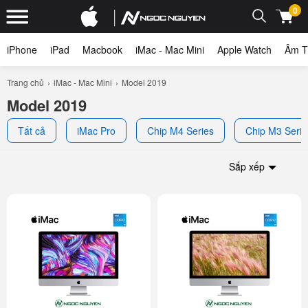
0
iPhone
iPad
Macbook
iMac - Mac Mini
Apple Watch
Âm T
Trang chủ
iMac - Mac Mini
Model 2019
Model 2019
Tất cả
iMac Pro
Chip M4 Series
Chip M3 Serie
Sắp xếp