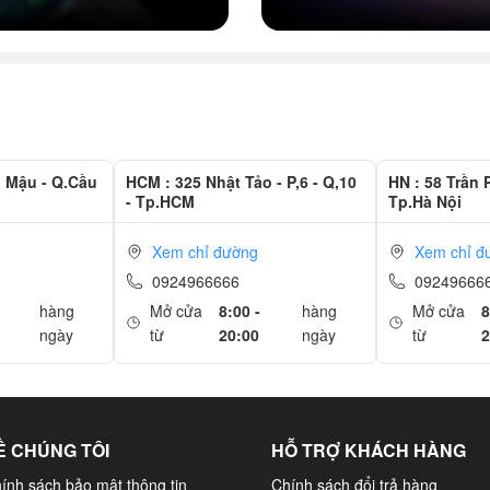
g Mậu - Q.Cầu
HCM : 325 Nhật Tảo - P,6 - Q,10
HN : 58 Trần 
- Tp.HCM
Tp.Hà Nội
Xem chỉ đường
Xem chỉ đ
0924966666
09249666
hàng
Mở cửa
8:00 -
hàng
Mở cửa
8
ngày
từ
20:00
ngày
từ
2
Ề CHÚNG TÔI
HỖ TRỢ KHÁCH HÀNG
ính sách bảo mật thông tin
Chính sách đổi trả hàng