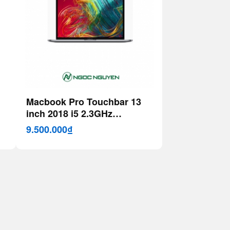
Macbook Pro Touchbar 13
inch 2018 i5 2.3GHz
(Sliver|Gray)
9.500.000₫