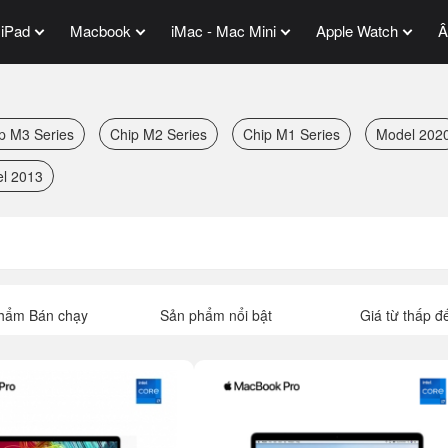
iPad
Macbook
iMac - Mac Mini
Apple Watch
Â
p M3 Series
Chip M2 Series
Chip M1 Series
Model 202
l 2013
hẩm Bán chạy
Sản phẩm nổi bật
Giá từ thấp đ