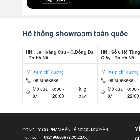
Hệ thống showroom toàn quốc
HN : 58 Hoàng Cầu - Q.Đống Đa
HN : Số 6 Hồ Tùn
- Tp.Hà Nội
Giấy - Tp.Hà Nội
Xem chỉ đường
Xem chỉ đường
0924966666
0924966666
Mở cửa
8:00 -
hàng
Mở cửa
8:00 -
từ
20:00
ngày
từ
22:00
V
CÔNG TY CỔ PHẦN BÁN LẺ NGỌC NGUYỄN
Hotline:
0924966666
(8:00-22:00)
Ch