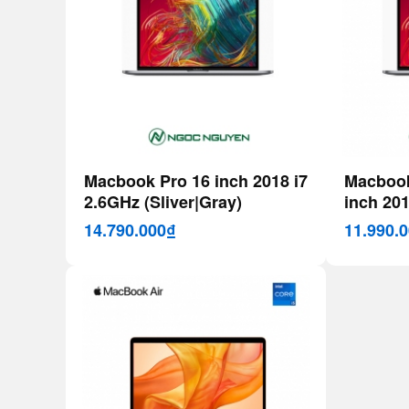
Macbook Pro 16 inch 2018 i7
Macbook
2.6GHz (Sliver|Gray)
inch 201
(Sliver|
14.790.000₫
11.990.