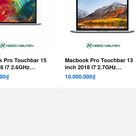
 Pro Touchbar 15
Macbook Pro Touchbar 13
8 i7 2.6GHz
inch 2018 i7 2.7GHz
Gray)
(Sliver|Gray)
000₫
10.000.000₫