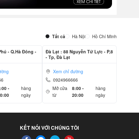
Tất cả
Hà Nội
Hồ Chí Minh
Phú - Q.Hà Đông -
Đà Lạt : 88 Nguyễn Tử Lực - P,8
- Tp, Đà Lạt
ường
Xem chỉ đường
66
0924966666
:00 -
hàng
Mở cửa
8:00 -
hàng
0:00
ngày
từ
20:00
ngày
KẾT NỐI VỚI CHÚNG TÔI