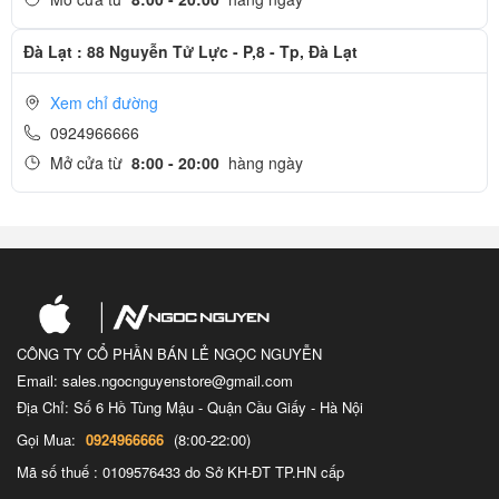
Đà Lạt : 88 Nguyễn Tử Lực - P,8 - Tp, Đà Lạt
Xem chỉ đường
0924966666
Mở cửa từ
8:00 - 20:00
hàng ngày
CÔNG TY CỔ PHẦN BÁN LẺ NGỌC NGUYỄN
Email: sales.ngocnguyenstore@gmail.com
Địa Chỉ: Số 6 Hồ Tùng Mậu - Quận Cầu Giấy - Hà Nội
Gọi Mua:
0924966666
(8:00-22:00)
Mã số thuế : 0109576433 do Sở KH-ĐT TP.HN cấp