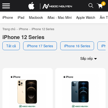
0
iPhone
iPad
Macbook
iMac - Mac Mini
Apple Watch
Âm T
Trang chủ
iPhone
iPhone 12 Series
iPhone 12 Series
Tất cả
iPhone 17 Series
iPhone 16 Series
iPho
Sắp xếp