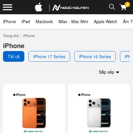
0
iPhone
iPad
Macbook
iMac - Mac Mini
Apple Watch
Âm T
Trang chủ
iPhone
iPhone
Tất cả
iPhone 17 Series
iPhone 16 Series
iPho
Sắp xếp