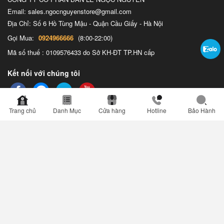
Email: sales.ngocnguyenstore@gmail.com
Địa Chỉ: Số 6 Hồ Tùng Mậu - Quận Cầu Giấy - Hà Nội
Gọi Mua:
0924966666
(8:00-22:00)
Mã số thuế : 0109576433 do Sở KH-ĐT TP.HN cấp
Kết nối với chúng tôi
Trang chủ
Danh Mục
Cửa hàng
Hotline
Bảo Hành
Chính sách bảo mật thông tin
Giới thiệu
Điều khoản sử dụng
Chính sách đổi trả hàng
Chính sách bảo hành
Phương thức Giao hàng & thanh
toán
Chính sách thanh toán
Check Bảo hành Online
Liên hệ
© 2026 Ngọc Nguyễn Retail ,. JSC. Công ty Cổ phần Bán lẻ Ngọc Nguyễn. GPKD số
0109576433 do Sở KH và ĐT TP Hà Nội cấp ngày 31/03/2021. Địa chỉ: Số 6 Hồ Tùng Mậu, P.