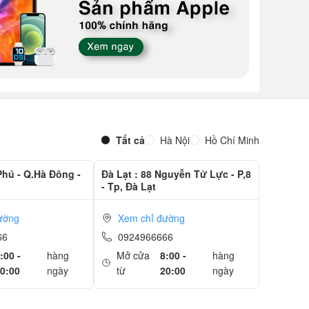
Tất cả
Hà Nội
Hồ Chí Minh
Phú - Q.Hà Đông -
Đà Lạt : 88 Nguyễn Tử Lực - P,8
- Tp, Đà Lạt
ường
Xem chỉ đường
66
0924966666
:00 -
hàng
Mở cửa
8:00 -
hàng
0:00
ngày
từ
20:00
ngày