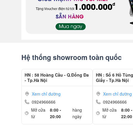
Hệ thống showroom toàn quốc
HN : 58 Hoàng Cầu - Q.Đống Đa
HN : Số 6 Hồ Tùn
- Tp.Hà Nội
Giấy - Tp.Hà Nội
Xem chỉ đường
Xem chỉ đường
0924966666
0924966666
Mở cửa
8:00 -
hàng
Mở cửa
8:00 -
từ
20:00
ngày
từ
22:00