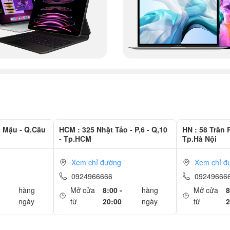
g Mậu - Q.Cầu
HCM : 325 Nhật Tảo - P,6 - Q,10
HN : 58 Trần 
- Tp.HCM
Tp.Hà Nội
Xem chỉ đường
Xem chỉ đ
0924966666
09249666
hàng
Mở cửa
8:00 -
hàng
Mở cửa
8
ngày
từ
20:00
ngày
từ
2