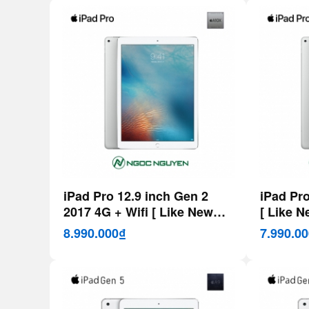
iPad Pro 12.9 inch Gen 2
iPad Pro
2017 4G + Wifi [ Like New
[ Like N
99% ]
8.990.000₫
7.990.0