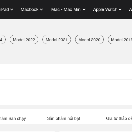
iPad
Macbook
iMac - Mac Mini
Apple Watch
Â
24
Model 2022
Model 2021
Model 2020
Model 201
hẩm Bán chạy
Sản phẩm nổi bật
Giá từ thấp đ