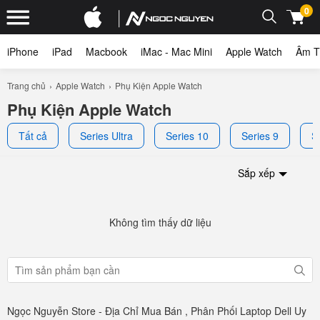
0
iPhone
iPad
Macbook
iMac - Mac Mini
Apple Watch
Âm T
Trang chủ
Apple Watch
Phụ Kiện Apple Watch
Phụ Kiện Apple Watch
Tất cả
Series Ultra
Series 10
Series 9
S
Sắp xếp
Không tìm thấy dữ liệu
Ngọc Nguyễn Store - Địa Chỉ Mua Bán , Phân Phối Laptop Dell Uy